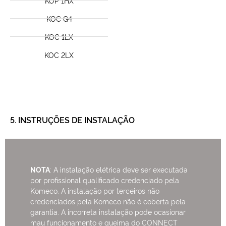
KOP 1HX
KOC G4
KOC 1LX
KOC 2LX
5. INSTRUÇÕES DE INSTALAÇÃO
NOTA
: A instalação elétrica deve ser executada
por profissional qualificado credenciado pela
Komeco. A instalação por terceiros não
credenciados pela Komeco não é coberta pela
garantia. A incorreta instalação pode ocasionar
mau funcionamento e queima do CONNECT