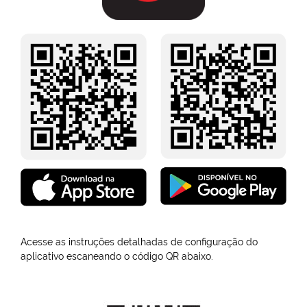
Acesse as instruções detalhadas de configuração do
aplicativo escaneando o código QR abaixo.