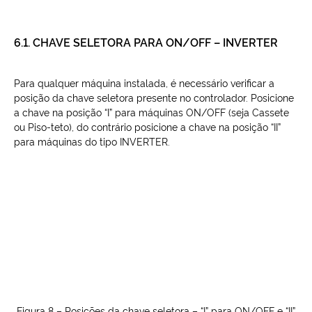
6.1. CHAVE SELETORA PARA ON/OFF – INVERTER
Para qualquer máquina instalada, é necessário verificar a
posição da chave seletora presente no controlador. Posicione
a chave na posição “I” para máquinas ON/OFF (seja Cassete
ou Piso-teto), do contrário posicione a chave na posição “II”
para máquinas do tipo INVERTER.
Figura 8 – Posições da chave seletora – “I” para ON/OFF e “II”