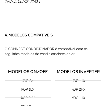
(AxCxL): 12,7X64,7X43,3mm
4. MODELOS COMPÁTIVEIS
O CONNECT CONDICIONADOR é compatível com os
seguintes modelos de condicionadores de ar:
MODELOS ON/OFF
MODELOS INVERTER
KOP G4
KOP 1HX
KOP 1LX
KOP 2HX
KOP 2LX
KOC 1HX